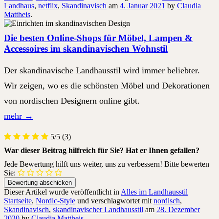
Landhaus
,
netflix
,
Skandinavisch
am
4. Januar 2021
by
Claudia
Mattheis
.
Die besten Online-Shops für Möbel, Lampen &
Accessoires im skandinavischen Wohnstil
Der skandinavische Landhausstil wird immer beliebter.
Wir zeigen, wo es die schönsten Möbel und Dekorationen
von nordischen Designern online gibt.
mehr
→
5/5
(3)
War dieser Beitrag hilfreich für Sie? Hat er Ihnen gefallen?
Jede Bewertung hilft uns weiter, uns zu verbessern! Bitte bewerten
Sie:
Dieser Artikel wurde veröffentlicht in
Alles im Landhausstil
Startseite
,
Nordic-Style
und verschlagwortet mit
nordisch
,
Skandinavisch
,
skandinavischer Landhausstil
am
28. Dezember
2020
by
Claudia Mattheis
.