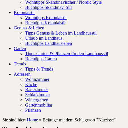
Wohntipps Skandinavischer / Nordic Style
Buchtipps Skandinav. Stil
Kolonialstil
Wohntipps Kolonialstil
Buchtipps Kolonialstil
Genuss & Leben
Tipps Genuss & Leben im Landhausstil
Urlaub im Landhaus
Buchtipps Landhausleben
Garten
Tipps Garten & Pflanzen für den Landhausstil
Buchtipps Garten
Trends
Tipps & Trends
Adressen
Wohnzimmer
Küche
Badezimmer
Schlafzimmer
Wintergarten
Gartenmobiliar
Pflanzen
Sie sind hier:
Home
»
Beiträge mit dem Schlagwort "Narzisse"