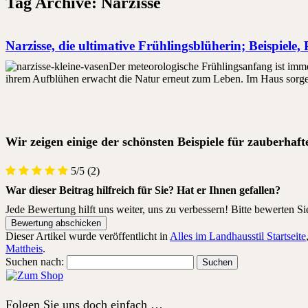
Tag Archive:
Narzisse
Narzisse, die ultimative Frühlingsblüherin; Beispiele,
Der meteorologische Frühlingsanfang ist imme
ihrem Aufblühen erwacht die Natur erneut zum Leben. Im Haus sorgen
Wir zeigen einige der schönsten Beispiele für zauberha
5/5
(2)
War dieser Beitrag hilfreich für Sie? Hat er Ihnen gefallen?
Jede Bewertung hilft uns weiter, uns zu verbessern! Bitte bewerten Si
Dieser Artikel wurde veröffentlicht in
Alles im Landhausstil Startseite
Mattheis
.
Suchen nach:
Folgen Sie uns doch einfach …