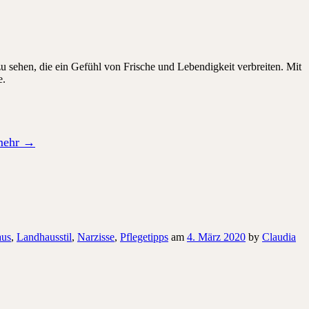
 sehen, die ein Gefühl von Frische und Lebendigkeit verbreiten. Mit
e.
mehr
→
aus
,
Landhausstil
,
Narzisse
,
Pflegetipps
am
4. März 2020
by
Claudia