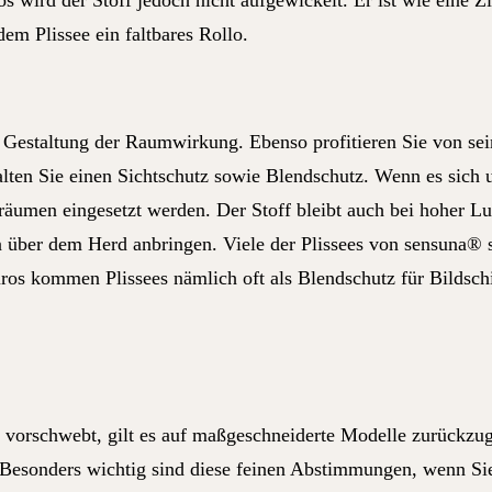
os wird der Stoff jedoch nicht aufgewickelt. Er ist wie eine
dem Plissee ein faltbares Rollo.
ur Gestaltung der Raumwirkung. Ebenso profitieren Sie von s
lten Sie einen Sichtschutz sowie Blendschutz. Wenn es sich 
umen eingesetzt werden. Der Stoff bleibt auch bei hoher Luf
 über dem Herd anbringen. Viele der Plissees von sensuna® s
os kommen Plissees nämlich oft als Blendschutz für Bildschi
n vorschwebt, gilt es auf maßgeschneiderte Modelle zurückzu
Besonders wichtig sind diese feinen Abstimmungen, wenn Sie 