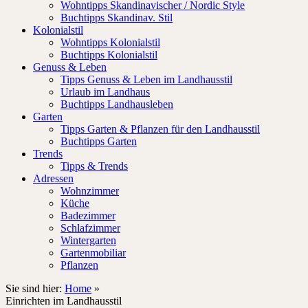
Wohntipps Skandinavischer / Nordic Style
Buchtipps Skandinav. Stil
Kolonialstil
Wohntipps Kolonialstil
Buchtipps Kolonialstil
Genuss & Leben
Tipps Genuss & Leben im Landhausstil
Urlaub im Landhaus
Buchtipps Landhausleben
Garten
Tipps Garten & Pflanzen für den Landhausstil
Buchtipps Garten
Trends
Tipps & Trends
Adressen
Wohnzimmer
Küche
Badezimmer
Schlafzimmer
Wintergarten
Gartenmobiliar
Pflanzen
Sie sind hier:
Home
»
Einrichten im Landhausstil