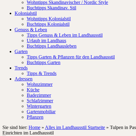
Wohntipps Skandinavischer / Nordic Style
Buchtipps Skandinav. Stil
Kolonialstil
Wohntipps Kolonialstil
Buchtipps Kolonialstil
Genuss & Leben
Tipps Genuss & Leben im Landhausstil
Urlaub im Landhaus
Buchtipps Landhausleben
Garten
Tipps Garten & Pflanzen für den Landhausstil
Buchtipps Garten
Trends
Tipps & Trends
Adressen
Wohnzimmer
Küche
Badezimmer
Schlafzimmer
Wintergarten
Gartenmobiliar
Pflanzen
Sie sind hier:
Home
»
Alles im Landhausstil Startseite
»
Tulpen in Pas
Einrichten im Landhausstil