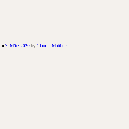
am
3. März 2020
by
Claudia Mattheis
.