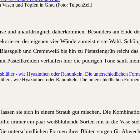
u Vasen und Töpfen in Grau (Foto: TulpenZeit)
h leise und unaufdringlich daherkommen. Besonders am Ende d
Dekorieren der eigenen vier Wände zumeist erste Wahl. Schön, 
 Blassgelb und Cremeweiß bis hin zu Pistaziengrün reicht das
it Pastellkreiden verlaufen hier die pudrigen Töne sanft inei
blüher - wie Hyazinthen oder Ranunkeln. Die unterschiedlichen Formen
 lassen sie sich in einem Strauß gut mischen. Die Kombinati
llte immer ein paar weißblühende Sorten mit in die Vase stel
ie unterschiedlichen Formen ihrer Blüten sorgen für Abwech