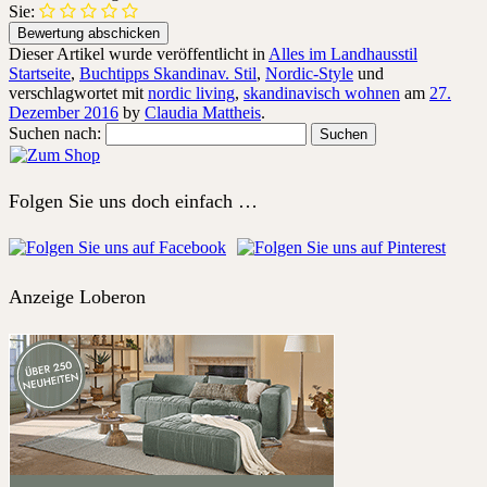
Sie:
Dieser Artikel wurde veröffentlicht in
Alles im Landhausstil
Startseite
,
Buchtipps Skandinav. Stil
,
Nordic-Style
und
verschlagwortet mit
nordic living
,
skandinavisch wohnen
am
27.
Dezember 2016
by
Claudia Mattheis
.
Suchen nach:
Folgen Sie uns doch einfach …
Anzeige Loberon