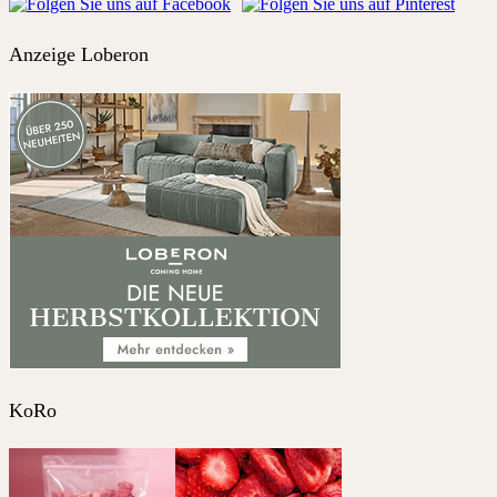
Anzeige Loberon
KoRo