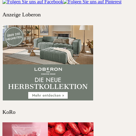
Anzeige Loberon
KoRo