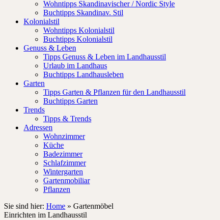
Wohntipps Skandinavischer / Nordic Style
Buchtipps Skandinav. Stil
Kolonialstil
Wohntipps Kolonialstil
Buchtipps Kolonialstil
Genuss & Leben
Tipps Genuss & Leben im Landhausstil
Urlaub im Landhaus
Buchtipps Landhausleben
Garten
Tipps Garten & Pflanzen für den Landhausstil
Buchtipps Garten
Trends
Tipps & Trends
Adressen
Wohnzimmer
Küche
Badezimmer
Schlafzimmer
Wintergarten
Gartenmobiliar
Pflanzen
Sie sind hier:
Home
»
Gartenmöbel
Einrichten im Landhausstil